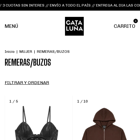
OTAS SIN INTERES // ENVÍO A TODO EL PAÍS // ENTREGA AL DIA LAS COMPR
0
MENÚ
CARRITO
Inicio
|
MUJER
|
REMERAS/BUZOS
REMERAS/BUZOS
FILTRAR Y ORDENAR
1
/
5
1
/
10