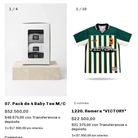
1
/
4
1
/
10
07. Pack de 4 Baby Tee M/C
2 colores
1220. Remera "VICTORY"
$52.500,00
$49.875,00
con
Transferencia o
$22.500,00
depósito
$21.375,00
con
Transferencia o
3
x
$17.500,00
sin interés
depósito
3
x
$7.500,00
sin interés
Comprar