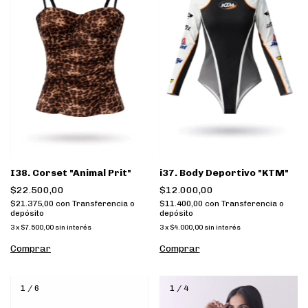
I38. Corset "Animal Prit"
i37. Body Deportivo "KTM"
$22.500,00
$12.000,00
$21.375,00
con
Transferencia o
$11.400,00
con
Transferencia o
depósito
depósito
3
x
$7.500,00
sin interés
3
x
$4.000,00
sin interés
Comprar
Comprar
1
/
6
1
/
4