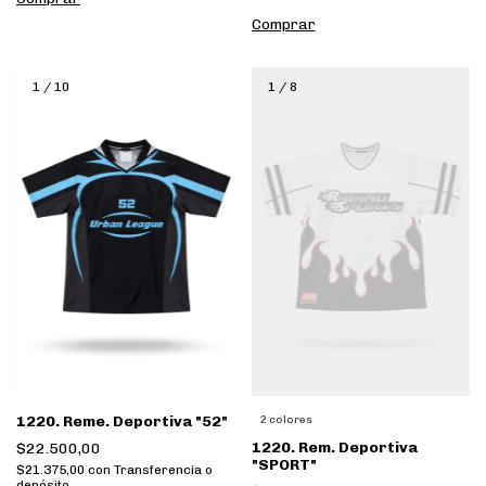
Comprar
1
/
10
1
/
8
1220. Reme. Deportiva "52"
2 colores
1220. Rem. Deportiva
$22.500,00
"SPORT"
$21.375,00
con
Transferencia o
depósito