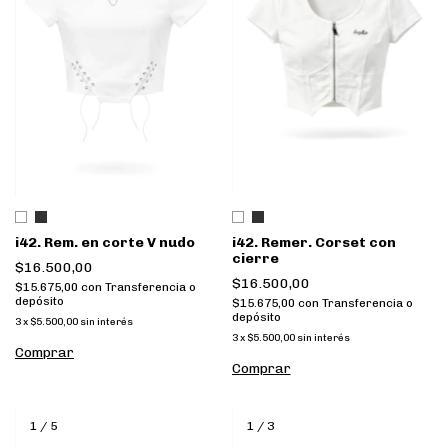
i42. Rem. en corte V nudo
i42. Remer. Corset con
cierre
$16.500,00
$16.500,00
$15.675,00
con
Transferencia o
depósito
$15.675,00
con
Transferencia o
depósito
3
x
$5.500,00
sin interés
3
x
$5.500,00
sin interés
Comprar
Comprar
1
/
5
1
/
3