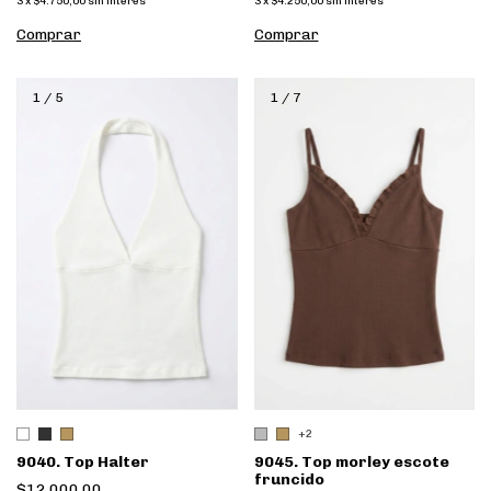
3
x
$4.750,00
sin interés
3
x
$4.250,00
sin interés
Comprar
Comprar
1
/
5
1
/
7
+2
9040. Top Halter
9045. Top morley escote
fruncido
$12.000,00