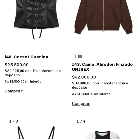
i49. Corset Cuerina
I43. Camp. Algodon Frizado
$25.500,00
UNISEX
$24.225,00
con
Transferencia o
depósito
$42.000,00
3
x
$8.500,00
sin interés
$39.900,00
con
Transferencia o
depósito
Comprar
3
x
$14.000,00
sin interés
Comprar
1
/
3
1
/
4