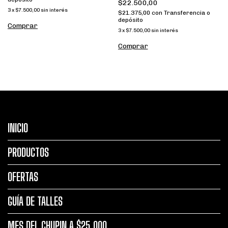
$22.500,00
3
x
$7.500,00
sin interés
$21.375,00
con
Transferencia o
depósito
Comprar
3
x
$7.500,00
sin interés
Comprar
INICIO
PRODUCTOS
OFERTAS
GUÍA DE TALLES
MES DEL CHUPIN A $25.000