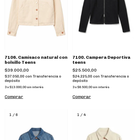
7106. Camisaco natural con
7100. Campera Deportiva
bolsillo Teens
teens
$39.000,00
$25.500,00
$37.050,00
con
Transferencia o
$24.225,00
con
Transferencia o
depósito
depósito
3
x
$13.000,00
sin interés
3
x
$8.500,00
sin interés
Comprar
Comprar
1
/
6
1
/
4