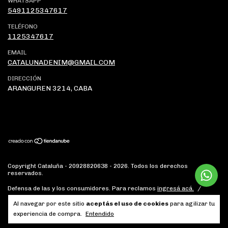
WHATSAPP
5491125347617
TELÉFONO
1125347617
EMAIL
CATALUNADENIM@GMAIL.COM
DIRECCIÓN
ARANGUREN 3214, CABA
Copyright Cataluña - 20928820638 - 2026. Todos los derechos
reservados.
Defensa de las y los consumidores. Para reclamos
ingresá acá.
/
Botón de arrepentimiento
Al navegar por este sitio
aceptás el uso de cookies
para agilizar tu
experiencia de compra.
Entendido