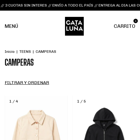
/ 3 CUOTAS SIN INTERES // ENVÍO A TODO EL PAÍS // ENTREGA AL DIA LAS 
0
MENÚ
CARRITO
Inicio
|
TEENS
|
CAMPERAS
CAMPERAS
FILTRAR Y ORDENAR
1
/
4
1
/
5