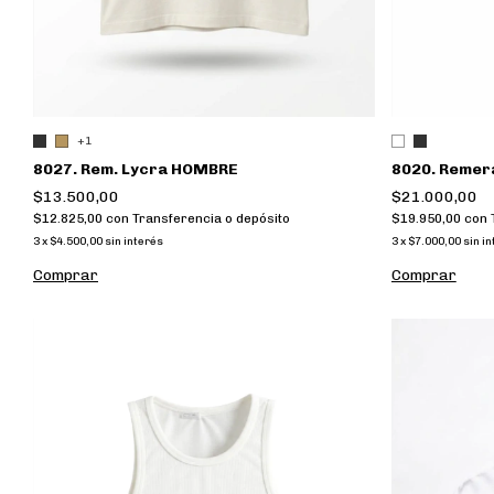
+1
8027. Rem. Lycra HOMBRE
8020. Remera
$13.500,00
$21.000,00
$12.825,00
con
Transferencia o depósito
$19.950,00
con
3
x
$4.500,00
sin interés
3
x
$7.000,00
sin i
Comprar
Comprar