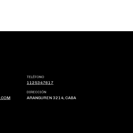
TELÉFONO
1125347617
DIRECCIÓN
.COM
ARANGUREN 3214, CABA