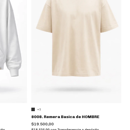
+1
8008. Remera Basica de HOMBRE
$19.500,00
ito
$18.525,00
con
Transferencia o depósito