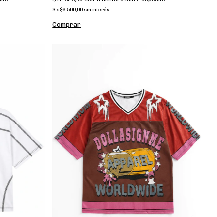
3
x
$6.500,00
sin interés
Comprar