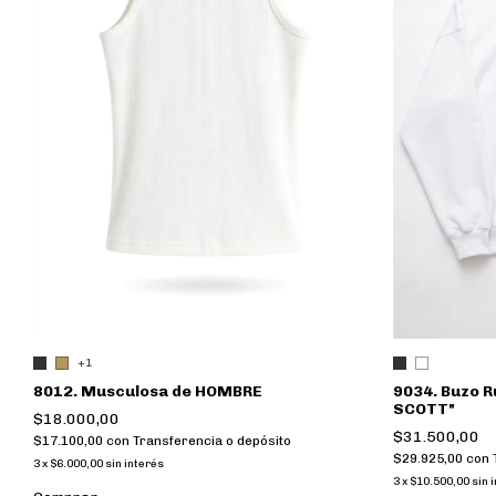
+1
8012. Musculosa de HOMBRE
9034. Buzo R
SCOTT"
$18.000,00
$31.500,00
$17.100,00
con
Transferencia o depósito
$29.925,00
con
3
x
$6.000,00
sin interés
3
x
$10.500,00
sin 