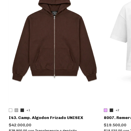
+1
+2
I43. Camp. Algodon Frizado UNISEX
8007. Remer
$42.000,00
$19.500,00
$39.900,00
con
Transferencia o depósito
$18.525,00
con