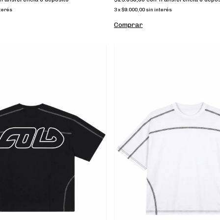
nterés
3
x
$9.000,00
sin interés
Comprar