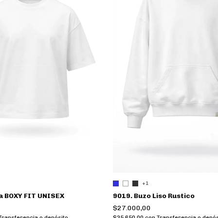
+1
a BOXY FIT UNISEX
9019. Buzo Liso Rustico
$27.000,00
Transferencia o depósito
$25.650,00
con
Transferencia o depós