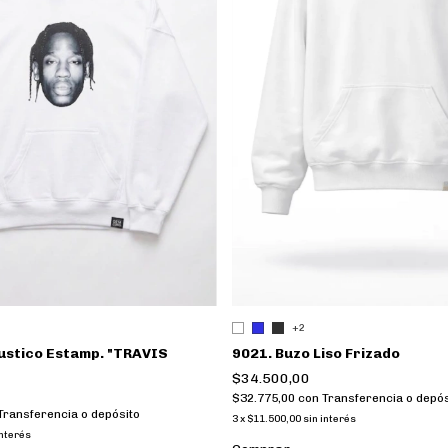
+2
ustico Estamp. "TRAVIS
9021. Buzo Liso Frizado
$34.500,00
$32.775,00
con
Transferencia o depós
Transferencia o depósito
3
x
$11.500,00
sin interés
interés