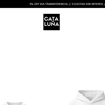
5% OFF VIA TRANSFERENCIA // 3 CUOTAS SIN INTERES // ENVÍ