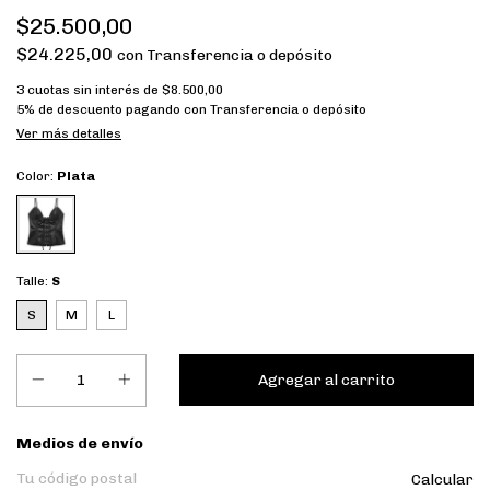
$25.500,00
$24.225,00
con
Transferencia o depósito
3
cuotas sin interés de
$8.500,00
5% de descuento
pagando con Transferencia o depósito
Ver más detalles
Color:
Plata
Talle:
S
S
M
L
Entregas para el CP:
Medios de envío
Calcular