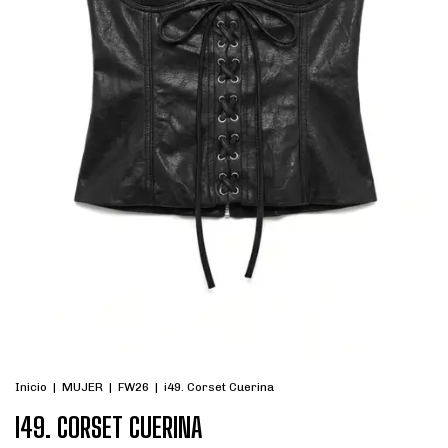
Inicio
|
MUJER
|
FW26
|
i49. Corset Cuerina
I49. CORSET CUERINA