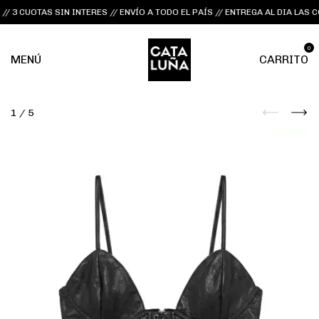
 3 CUOTAS SIN INTERES // ENVÍO A TODO EL PAÍS // ENTREGA AL DIA LAS 
0
MENÚ
CARRITO
1
/
5