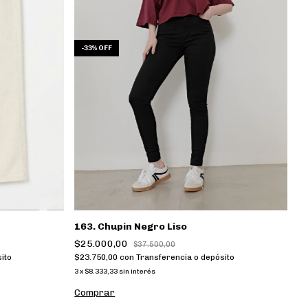
-
33
%
OFF
163. Chupin Negro Liso
$25.000,00
$37.500,00
$23.750,00
con
Transferencia o depósito
ito
3
x
$8.333,33
sin interés
Comprar