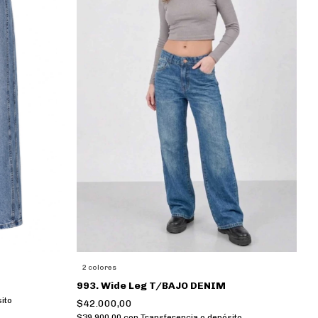
2 colores
993. Wide Leg T/BAJO DENIM
ito
$42.000,00
$39.900,00
con
Transferencia o depósito