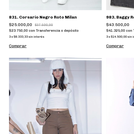
831. Corsario Negro Roto Milan
983. Baggy R
$25.000,00
$43.500,00
$37.500,00
$23.750,00
con
Transferencia o depósito
$41.325,00
con
3
x
$8.333,33
sin interés
3
x
$14.500,00
sin 
Comprar
Comprar