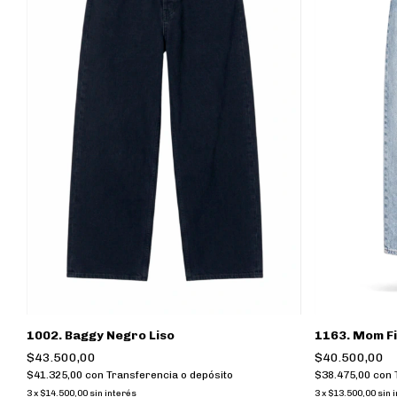
1002. Baggy Negro Liso
1163. Mom Fi
$43.500,00
$40.500,00
$41.325,00
con
Transferencia o depósito
$38.475,00
con
3
x
$14.500,00
sin interés
3
x
$13.500,00
sin 