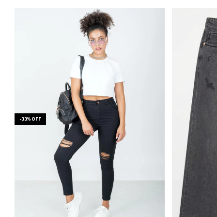
-
33
%
OFF