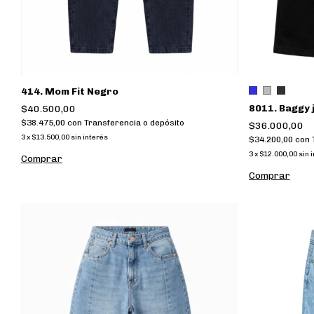
414. Mom Fit Negro
8011. Baggy 
$40.500,00
$38.475,00
con
Transferencia o depósito
$36.000,00
3
x
$13.500,00
sin interés
$34.200,00
con
3
x
$12.000,00
sin 
Comprar
Comprar